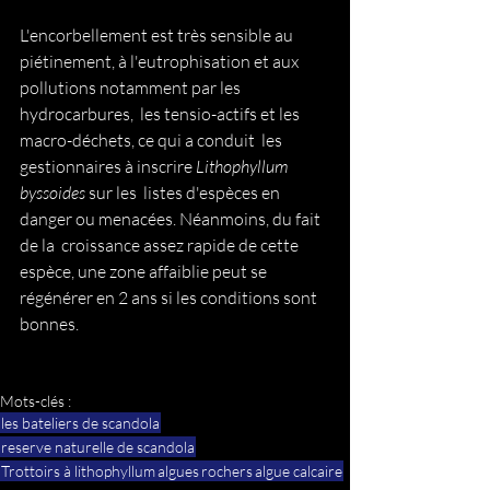
L'encorbellement est très sensible au  
piétinement, à l'eutrophisation et aux 
pollutions notamment par les  
hydrocarbures,  les tensio-actifs et les 
macro-déchets, ce qui a conduit  les 
gestionnaires à inscrire
 Lithophyllum 
byssoides
 sur les  listes d'espèces en 
danger ou menacées. Néanmoins, du fait 
de la  croissance assez rapide de cette 
espèce, une zone affaiblie peut se  
régénérer en 2 ans si les conditions sont 
bonnes.
Mots-clés :
les bateliers de scandola
reserve naturelle de scandola
Trottoirs à lithophyllum
algues
rochers
algue calcaire