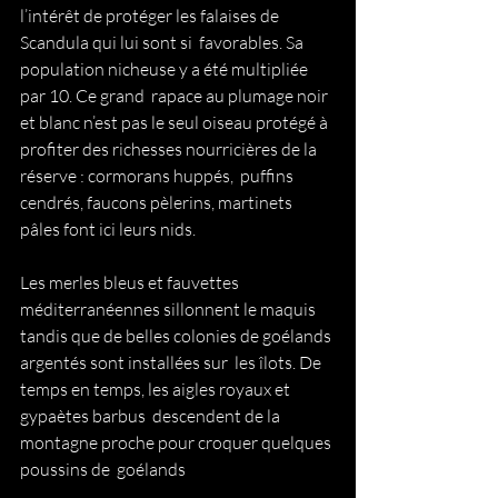
l’intérêt de protéger les falaises de 
Scandula qui lui sont si  favorables. Sa 
population nicheuse y a été multipliée 
par 10. Ce grand  rapace au plumage noir 
et blanc n’est pas le seul oiseau protégé à  
profiter des richesses nourricières de la 
réserve : cormorans huppés,  puffins 
cendrés, faucons pèlerins, martinets 
pâles font ici leurs nids.  
Les merles bleus et fauvettes 
méditerranéennes sillonnent le maquis  
tandis que de belles colonies de goélands 
argentés sont installées sur  les îlots. De 
temps en temps, les aigles royaux et 
gypaètes barbus  descendent de la 
montagne proche pour croquer quelques 
poussins de  goélands