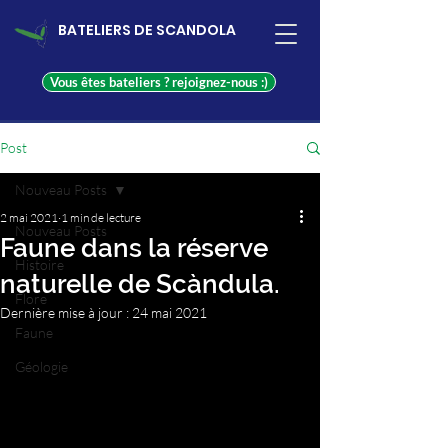
BATELIERS DE SCANDOLA
Vous êtes bateliers ? rejoignez-nous :)
Post
Nouveau Posts
2 mai 2021
1 min de lecture
Nouveau Posts
Faune dans la réserve
Histoire
naturelle de Scàndula.
Flore
Dernière mise à jour :
24 mai 2021
Faune
Géologie