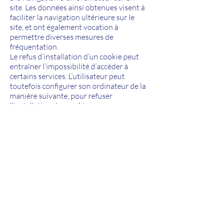
site. Les données ainsi obtenues visent à
faciliter la navigation ultérieure sur le
site, et ont également vocation à
permettre diverses mesures de
fréquentation.
Le refus d’installation d’un cookie peut
entraîner l’impossibilité d’accéder à
certains services. L’utilisateur peut
toutefois configurer son ordinateur de la
manière suivante, pour refuser
l’installation des cookies :
Sous Internet Explorer :
onglet outil
(pictogramme en forme de rouage en
haut a droite) / options internet. Cliquez
sur Confidentialité et choisissez Bloquer
tous les cookies. Validez sur Ok.
Sous Firefox :
en haut de la fenêtre du
navigateur, cliquez sur le bouton Firefox,
puis aller dans l’onglet Options. Cliquer
sur l’onglet Vie privée.
Paramétrez les Règles de conservation